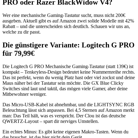
PRO oder Razer BlackWidow V4?
Wer eine mechanische Gaming-Tastatur sucht, muss nicht 200€
ausgeben. Aktuell gibt es auf Amazon zwei solide Modelle mit 42%
Rabatt – und die unterscheiden sich deutlich. Schauen wir uns an,
welche zu dir passt.
Die günstigere Variante: Logitech G PRO
für 79,99€
Die Logitech G PRO Mechanische Gaming-Tastatur (statt 139€) ist
kompakt – Tenkeyless-Design bedeutet keine Nummernreihe rechts.
Das ist perfekt, wenn du wenig Platz hast oder viel zockst und deine
Maus näher bei der Tastatur sein möchte. Die GX Blue Clicky
Switches sind laut und taktil, das mögen viele Gamer, aber deine
Mitbewohner weniger.
Das Micro-USB-Kabel ist abnehmbar, und die LIGHTSYNC RGB
Beleuchtung lässt sich anpassen. Bei 4,5 Sternen auf Amazon merkt
man: Das Teil hält, was es verspricht. Der Clou ist das deutsche
QWERTZ-Layout – spart dir nerviges Umstellen.
Ein echtes Minus: Es gibt keine eigenen Makro-Tasten. Wenn du
das brauchst, ist das hier nicht dein Gerät.