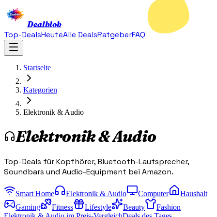
Dealblob
Top-Deals
Heute
Alle Deals
Ratgeber
FAQ
Startseite
Kategorien
Elektronik & Audio
Elektronik & Audio
Top-Deals für Kopfhörer, Bluetooth-Lautsprecher,
Soundbars und Audio-Equipment bei Amazon.
Smart Home
Elektronik & Audio
Computer
Haushalt
Gaming
Fitness
Lifestyle
Beauty
Fashion
Elektronik & Audio im Preis-Vergleich
Deals des Tages