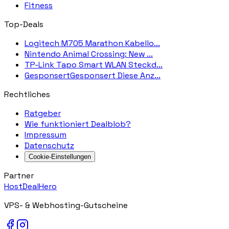
Fitness
Top-Deals
Logitech M705 Marathon Kabello...
Nintendo Animal Crossing: New ...
TP-Link Tapo Smart WLAN Steckd...
GesponsertGesponsert Diese Anz...
Rechtliches
Ratgeber
Wie funktioniert Dealblob?
Impressum
Datenschutz
Cookie-Einstellungen
Partner
HostDealHero
VPS- & Webhosting-Gutscheine