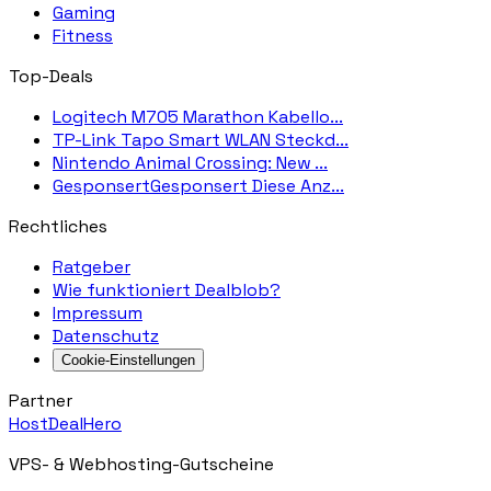
Gaming
Fitness
Top-Deals
Logitech M705 Marathon Kabello...
TP-Link Tapo Smart WLAN Steckd...
Nintendo Animal Crossing: New ...
GesponsertGesponsert Diese Anz...
Rechtliches
Ratgeber
Wie funktioniert Dealblob?
Impressum
Datenschutz
Cookie-Einstellungen
Partner
HostDealHero
VPS- & Webhosting-Gutscheine