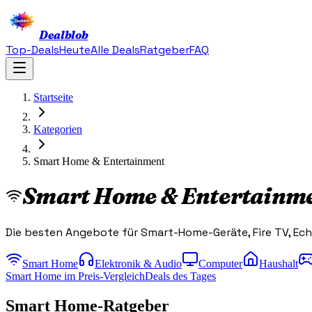
Dealblob
Top-Deals
Heute
Alle Deals
Ratgeber
FAQ
Startseite
Kategorien
Smart Home & Entertainment
Smart Home & Entertainm
Die besten Angebote für Smart-Home-Geräte, Fire TV, Ec
Smart Home
Elektronik & Audio
Computer
Haushalt
Smart Home im Preis-Vergleich
Deals des Tages
Smart Home-Ratgeber