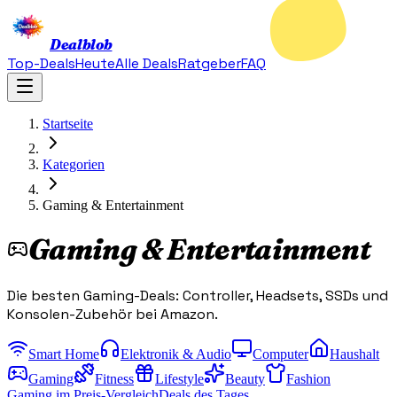
Dealblob
Top-Deals
Heute
Alle Deals
Ratgeber
FAQ
Startseite
Kategorien
Gaming & Entertainment
Gaming & Entertainment
Die besten Gaming-Deals: Controller, Headsets, SSDs und
Konsolen-Zubehör bei Amazon.
Smart Home
Elektronik & Audio
Computer
Haushalt
Gaming
Fitness
Lifestyle
Beauty
Fashion
Gaming im Preis-Vergleich
Deals des Tages