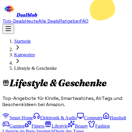
Dealblob
Top-Deals
Heute
Alle Deals
Ratgeber
FAQ
Startseite
Kategorien
Lifestyle & Geschenke
Lifestyle & Geschenke
Top-Angebote für Kindle, Smartwatches, AirTags und
Geschenkideen bei Amazon.
Smart Home
Elektronik & Audio
Computer
Haushalt
Gaming
Fitness
Lifestyle
Beauty
Fashion
Lifestyle im Preis-Vergleich
Deals des Tages