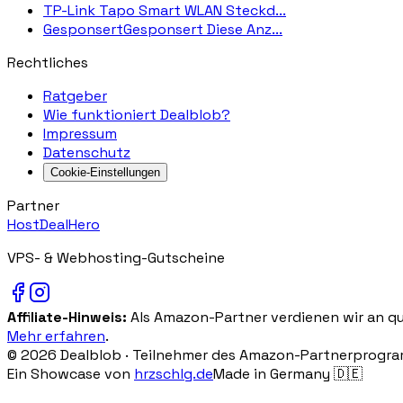
TP-Link Tapo Smart WLAN Steckd...
GesponsertGesponsert Diese Anz...
Rechtliches
Ratgeber
Wie funktioniert Dealblob?
Impressum
Datenschutz
Cookie-Einstellungen
Partner
HostDealHero
VPS- & Webhosting-Gutscheine
Affiliate-Hinweis:
Als Amazon-Partner verdienen wir an qua
Mehr erfahren
.
©
2026
Dealblob ·
Teilnehmer des Amazon-Partnerprogramms
Ein Showcase von
hrzschlg.de
Made in Germany 🇩🇪