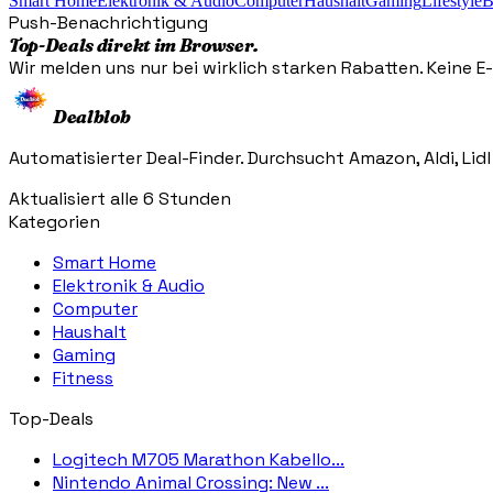
Smart Home
Elektronik & Audio
Computer
Haushalt
Gaming
Lifestyle
B
Push-Benachrichtigung
Top-Deals direkt im Browser.
Wir melden uns nur bei wirklich starken Rabatten. Keine E-M
Dealblob
Automatisierter Deal-Finder. Durchsucht Amazon, Aldi, Lidl
Aktualisiert alle 6 Stunden
Kategorien
Smart Home
Elektronik & Audio
Computer
Haushalt
Gaming
Fitness
Top-Deals
Logitech M705 Marathon Kabello...
Nintendo Animal Crossing: New ...