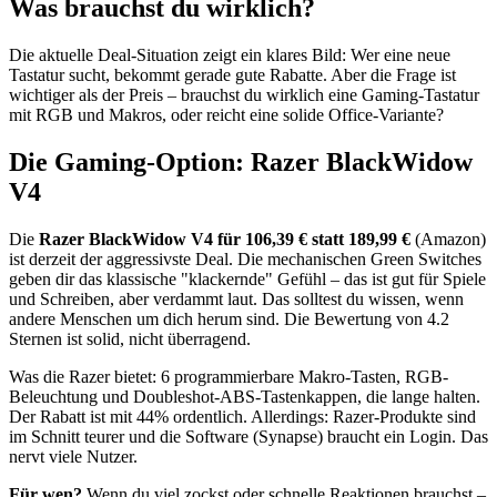
Was brauchst du wirklich?
Die aktuelle Deal-Situation zeigt ein klares Bild: Wer eine neue
Tastatur sucht, bekommt gerade gute Rabatte. Aber die Frage ist
wichtiger als der Preis – brauchst du wirklich eine Gaming-Tastatur
mit RGB und Makros, oder reicht eine solide Office-Variante?
Die Gaming-Option: Razer BlackWidow
V4
Die
Razer BlackWidow V4 für 106,39 € statt 189,99 €
(Amazon)
ist derzeit der aggressivste Deal. Die mechanischen Green Switches
geben dir das klassische "klackernde" Gefühl – das ist gut für Spiele
und Schreiben, aber verdammt laut. Das solltest du wissen, wenn
andere Menschen um dich herum sind. Die Bewertung von 4.2
Sternen ist solid, nicht überragend.
Was die Razer bietet: 6 programmierbare Makro-Tasten, RGB-
Beleuchtung und Doubleshot-ABS-Tastenkappen, die lange halten.
Der Rabatt ist mit 44% ordentlich. Allerdings: Razer-Produkte sind
im Schnitt teurer und die Software (Synapse) braucht ein Login. Das
nervt viele Nutzer.
Für wen?
Wenn du viel zockst oder schnelle Reaktionen brauchst –