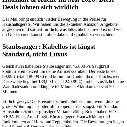
Deals lohnen sich wirklich
Der Mai bringt endlich wieder Bewegung in die Preise für
Haushaltsgeräte. Wir haben uns die aktuellen Amazon-Angebote
angesehen und sortiert für dich, was tatsächlich sinnvoll ist und wo
du Geld sparen kannst – ohne dabei auf Qualität zu verzichten.
Staubsauger: Kabellos ist längst
Standard, nicht Luxus
Gleich zwei kabellose Staubsauger mit 45.000 Pa Saugkraft
konkurrieren derzeit um deine Aufmerksamkeit. Der erste kostet
99,99 € (statt 189,99 €) und kommt in Dunkellila mit Touchscreen.
Der zweite liegt bei 139,99 € (statt 249,99 €) und hat zusätzlich eine
Wandladestation und längere 65 Minuten Akkulaufzeit statt 50
Minuten.
Ehrlich gesagt: Der Preisunterschied lohnt sich nur, wenn du eine
große Wohnung hast oder oft Treppenhäuser saugst. Für Standard-
Haushalte reicht der günstiger Variante völlig. Beide haben H13-
HEPA-Filter, Anti-Tangle-Bürsten gegen Haarwicklung und
funktionieren auf Hart- und Teppichböden. Die Bewertungen liegen
bei 4,8 und 4,6 Sternen – das ist solide.