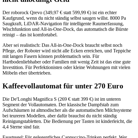
Der roborock Qrevo (349,97 € statt 599,99 €) ist ein echter
Kaufgrund, wenn du nicht ständig selbst saugen willst. 8000 Pa
Saugkraft, LiDAR-Navigation für intelligente Raumerfassung,
Wischfunktion und All-in-One-Dock, das automatisch die Bürste
reinigt – das ist komfortabel.
Aber sei realistisch: Das All-in-One-Dock braucht selbst noch
Pflege, der Roboter wird nicht alle Ecken erreichen, und Teppiche
mit langen Fasern können problematisch sein. Für
Hartbodenliebhaber oder Familien mit wenig Zeit ist das eine gute
Investition. Für Perfektionisten oder kleine Wohnungen mit vielen
Möbeln eher übertrieben.
Kaffeevollautomat für unter 270 Euro
Die De'Longhi Magnifica S (269 € statt 399 €) ist im unteren
Segment der Vollautomaten. Der klassische Dampfstab zum
Aufschäumen ist altmodischer als die automatischen Milchsysteme
bei teureren Modellen, aber dafür brauchst du nicht ständig
Reinigungstabletten. Die Bedienung per Tasten ist kinderleicht, die
4,4 Sterne sind fair.
Faustregel: Für gelegentliches Cappuccino-Trinken perfekt. Wer