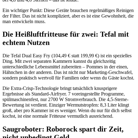
Ein wichtiger Punkt: Diese Geräte brauchen regelmäßiges Reinigen
der Filter. Das ist nicht kompliziert, aber es ist eine Gewohnheit, die
man entwickeln muss.
Die Heißluftfritteuse für zwei: Tefal mit
echtem Nutzen
Die Tefal Dual Easy Fry (104,49 € statt 199,99 €) ist ein spezielles
Ding. Mit zwei separaten Kammern kannst du gleichzeitig
unterschiedliche Lebensmittel zubereiten – Pommes in der einen,
Hähnchen in der anderen. Das ist nicht nur Marketing-Geschwafel,
sondern praktisch wertvoll für Familien oder wenn du Gäste kochst.
Die Extra-Crisp-Technologie bringt tatsächlich knusprigere
Ergebnisse als Standard-Airfryer. 7 voreingestellte Programme,
spülmaschinenfest, nur 2700 W Stromverbrauch. Die 4,5-Sterne-
Bewertung ist verdient. Einziger Wermutstropfen: 8,3 Liter klingt
groß, aber pro Kammer ist es weniger. Wenn du nur für dich selbst
kochst, ist eine normale Fritteuse vermutlich ausreichend.
Saugroboter: Roborock spart dir Zeit,
nicht unbedingt Geld