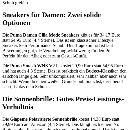
Schuh greifen.
Sneakers für Damen: Zwei solide
Optionen
Die
Puma Damen Cilia Mode Sneakers
gibt es für 34,17 Euro
statt 64,95 Euro (4,4 Sterne). Das ist ein klassischer Lifestyle-
Sneaker, kein Performance-Schuh. Der Tragekomfort ist laut
Bewertungen gut, die Verarbeitung wirkt wertig für den Preis.
Perfekt für den Alltag oder zum Casual-Outfit.
Die
Puma Smash WNS V2 L
kostet 29,90 Euro statt 54,95 Euro
und hat auch 4,3 Sterne. Das ist praktisch ein Budget-Klassiker, den
es schon lange gibt. Sehr unkompliziert, sehr haltbar, aber auch sehr
schlicht. Wenn du einen weißen Grundschuh brauchst, der überall
passt, ist das dein Schuh.
Die Sonnenbrille: Gutes Preis-Leistungs-
Verhältnis
Die
Glapeme Polarisierte Sonnenbrille
kostet 14,38 Euro statt
29,99 Euro auf Amazon (4,4 Sterne). Das klingt nach einem No-
Brainer, aber hier musst du wissen, was du bekommst: Das ist eine