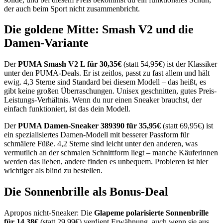
der auch beim Sport nicht zusammenbricht.
Die goldene Mitte: Smash V2 und die
Damen-Variante
Der
PUMA Smash V2 L für 30,35€
(statt 54,95€) ist der Klassiker
unter den PUMA-Deals. Er ist zeitlos, passt zu fast allem und hält
ewig. 4,3 Sterne sind Standard bei diesem Modell – das heißt, es
gibt keine großen Überraschungen. Unisex geschnitten, gutes Preis-
Leistungs-Verhältnis. Wenn du nur einen Sneaker brauchst, der
einfach funktioniert, ist das dein Modell.
Der
PUMA Damen-Sneaker 389390 für 35,95€
(statt 69,95€) ist
ein spezialisiertes Damen-Modell mit besserer Passform für
schmälere Füße. 4,2 Sterne sind leicht unter den anderen, was
vermutlich an der schmalen Schnittform liegt – manche Käuferinnen
werden das lieben, andere finden es unbequem. Probieren ist hier
wichtiger als blind zu bestellen.
Die Sonnenbrille als Bonus-Deal
Apropos nicht-Sneaker: Die
Glapeme polarisierte Sonnenbrille
für 14,38€
(statt 29,99€) verdient Erwähnung, auch wenn sie aus