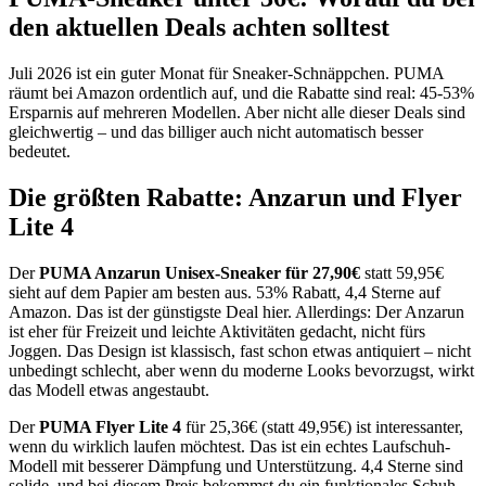
den aktuellen Deals achten solltest
Juli 2026 ist ein guter Monat für Sneaker-Schnäppchen. PUMA
räumt bei Amazon ordentlich auf, und die Rabatte sind real: 45-53%
Ersparnis auf mehreren Modellen. Aber nicht alle dieser Deals sind
gleichwertig – und das billiger auch nicht automatisch besser
bedeutet.
Die größten Rabatte: Anzarun und Flyer
Lite 4
Der
PUMA Anzarun Unisex-Sneaker für 27,90€
statt 59,95€
sieht auf dem Papier am besten aus. 53% Rabatt, 4,4 Sterne auf
Amazon. Das ist der günstigste Deal hier. Allerdings: Der Anzarun
ist eher für Freizeit und leichte Aktivitäten gedacht, nicht fürs
Joggen. Das Design ist klassisch, fast schon etwas antiquiert – nicht
unbedingt schlecht, aber wenn du moderne Looks bevorzugst, wirkt
das Modell etwas angestaubt.
Der
PUMA Flyer Lite 4
für 25,36€ (statt 49,95€) ist interessanter,
wenn du wirklich laufen möchtest. Das ist ein echtes Laufschuh-
Modell mit besserer Dämpfung und Unterstützung. 4,4 Sterne sind
solide, und bei diesem Preis bekommst du ein funktionales Schuh,