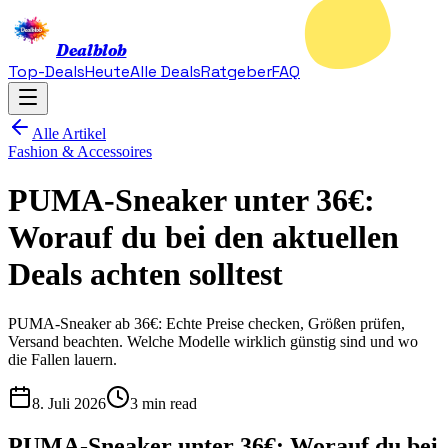
Dealblob
Top-Deals
Heute
Alle Deals
Ratgeber
FAQ
Alle Artikel
Fashion & Accessoires
PUMA-Sneaker unter 36€:
Worauf du bei den aktuellen
Deals achten solltest
PUMA-Sneaker ab 36€: Echte Preise checken, Größen prüfen,
Versand beachten. Welche Modelle wirklich günstig sind und wo
die Fallen lauern.
8. Juli 2026
3 min read
PUMA-Sneaker unter 36€: Worauf du bei