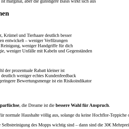
ist marginal, aber die günstigere Basis wirkt sich aus
hen
z, Krümel und Tierhaare deutlich besser
ren entwickelt – weniger Verfilzungen
 Reinigung, weniger Handgriffe für dich
gie, weniger Unfälle mit Kabeln und Gegenständen
l der prozentuale Rabatt kleiner ist
– deutlich weniger echtes Kundenfeedback
geringere Bewertungsmenge ist ein Risikoindikator
Sparfüchse
, die Dreame ist die
bessere Wahl für Anspruch
.
für normale Haushalte völlig aus, solange du keine Hochflor-Teppiche 
 Selbstreinigung des Mopps wichtig sind – dann sind die 30€ Mehrpreis 