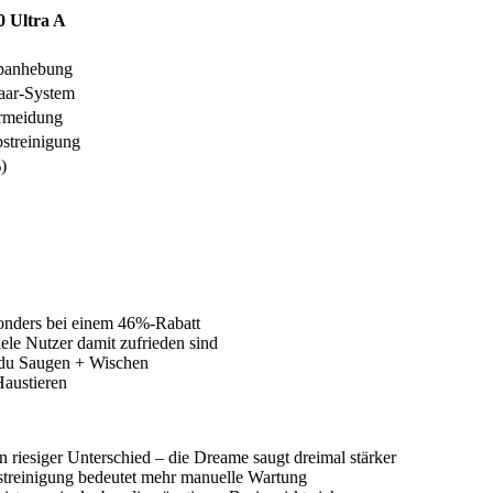
 Ultra A
panhebung
aar-System
ermeidung
streinigung
)
sonders bei einem 46%-Rabatt
ele Nutzer damit zufrieden sind
 du Saugen + Wischen
Haustieren
in riesiger Unterschied – die Dreame saugt dreimal stärker
treinigung bedeutet mehr manuelle Wartung