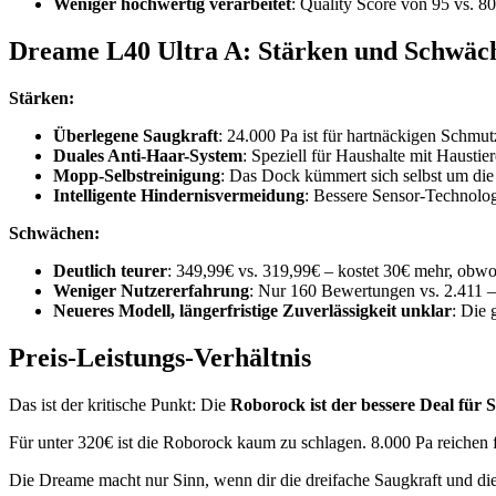
Weniger hochwertig verarbeitet
: Quality Score von 95 vs. 80 
Dreame L40 Ultra A: Stärken und Schwäc
Stärken:
Überlegene Saugkraft
: 24.000 Pa ist für hartnäckigen Schmut
Duales Anti-Haar-System
: Speziell für Haushalte mit Haustie
Mopp-Selbstreinigung
: Das Dock kümmert sich selbst um die
Intelligente Hindernisvermeidung
: Bessere Sensor-Technolo
Schwächen:
Deutlich teurer
: 349,99€ vs. 319,99€ – kostet 30€ mehr, obwoh
Weniger Nutzererfahrung
: Nur 160 Bewertungen vs. 2.411 
Neueres Modell, längerfristige Zuverlässigkeit unklar
: Die 
Preis-Leistungs-Verhältnis
Das ist der kritische Punkt: Die
Roborock ist der bessere Deal für 
Für unter 320€ ist die Roborock kaum zu schlagen. 8.000 Pa reichen 
Die Dreame macht nur Sinn, wenn dir die dreifache Saugkraft und die