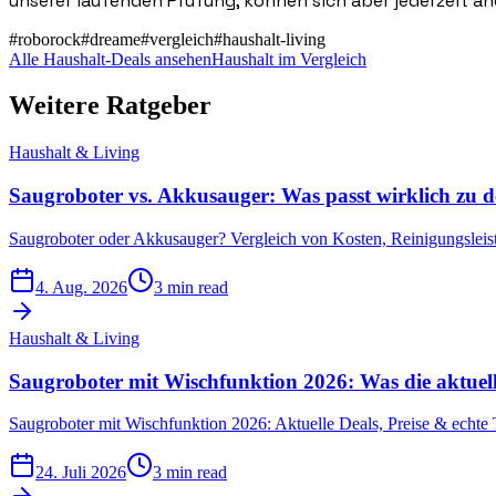
unserer laufenden Prüfung, können sich aber jederzeit än
#
roborock
#
dreame
#
vergleich
#
haushalt-living
Alle Haushalt-Deals ansehen
Haushalt im Vergleich
Weitere Ratgeber
Haushalt & Living
Saugroboter vs. Akkusauger: Was passt wirklich zu
Saugroboter oder Akkusauger? Vergleich von Kosten, Reinigungsleist
4. Aug. 2026
3 min read
Haushalt & Living
Saugroboter mit Wischfunktion 2026: Was die aktuell
Saugroboter mit Wischfunktion 2026: Aktuelle Deals, Preise & echte 
24. Juli 2026
3 min read