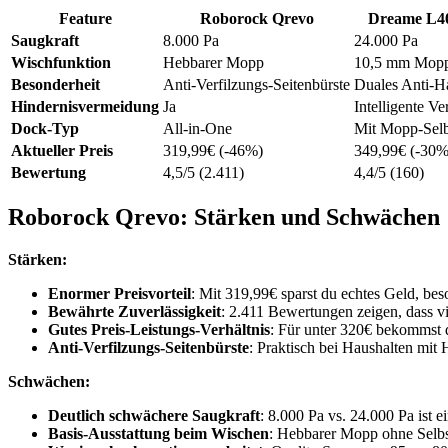
Feature
Roborock Qrevo
Dreame L40
Saugkraft
8.000 Pa
24.000 Pa
Wischfunktion
Hebbarer Mopp
10,5 mm Mop
Besonderheit
Anti-Verfilzungs-Seitenbürste
Duales Anti-H
Hindernisvermeidung
Ja
Intelligente V
Dock-Typ
All-in-One
Mit Mopp-Selb
Aktueller Preis
319,99€ (-46%)
349,99€ (-30%
Bewertung
4,5/5 (2.411)
4,4/5 (160)
Roborock Qrevo: Stärken und Schwächen
Stärken:
Enormer Preisvorteil
: Mit 319,99€ sparst du echtes Geld, be
Bewährte Zuverlässigkeit
: 2.411 Bewertungen zeigen, dass vi
Gutes Preis-Leistungs-Verhältnis
: Für unter 320€ bekommst
Anti-Verfilzungs-Seitenbürste
: Praktisch bei Haushalten mit 
Schwächen:
Deutlich schwächere Saugkraft
: 8.000 Pa vs. 24.000 Pa ist e
Basis-Ausstattung beim Wischen
: Hebbarer Mopp ohne Selbs