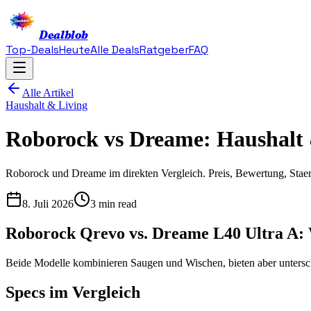
Dealblob
Top-Deals
Heute
Alle Deals
Ratgeber
FAQ
Alle Artikel
Haushalt & Living
Roborock vs Dreame: Haushalt 
Roborock und Dreame im direkten Vergleich. Preis, Bewertung, Stae
8. Juli 2026
3 min read
Roborock Qrevo vs. Dreame L40 Ultra A: W
Beide Modelle kombinieren Saugen und Wischen, bieten aber unterschi
Specs im Vergleich