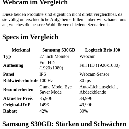
Webcam im Vergleich
Diese beiden Produkte sind eigentlich nicht direkt vergleichbar, da
sie völlig unterschiedliche Aufgaben erfüllen – aber wir schauen uns
an, welches die bessere Wahl für verschiedene Szenarien ist.
Specs im Vergleich
Merkmal
Samsung S30GD
Logitech Brio 100
Typ
27-inch Monitor
Webcam
Full HD
Auflösung
Full HD (1920x1080)
(1920x1080)
Panel
IPS
Webcam-Sensor
Bildwiederholrate
100 Hz
30 fps
Game Mode, Eye
Auto-Lichtausgleich,
Besonderheiten
Saver Mode
Abdeckblende
Aktueller Preis
85,90€
34,99€
Original-UVP
149€
49,99€
Rabatt
42%
30%
Samsung S30GD: Stärken und Schwächen