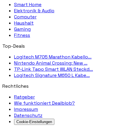
Smart Home
Elektronik & Audio
Computer
Haushalt
Gaming
Fitness
Top-Deals
Logitech M705 Marathon Kabello...
Nintendo Animal Crossing: New ...
TP-Link Tapo Smart WLAN Steckd...
Logitech Signature M650 L Kabe...
Rechtliches
Ratgeber
Wie funktioniert Dealblob?
Impressum
Datenschutz
Cookie-Einstellungen