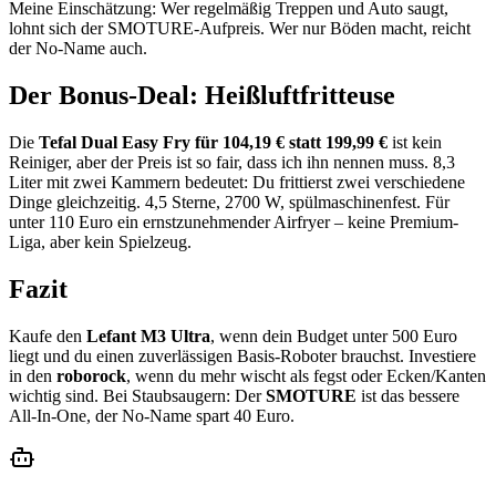
Meine Einschätzung: Wer regelmäßig Treppen und Auto saugt,
lohnt sich der SMOTURE-Aufpreis. Wer nur Böden macht, reicht
der No-Name auch.
Der Bonus-Deal: Heißluftfritteuse
Die
Tefal Dual Easy Fry für 104,19 € statt 199,99 €
ist kein
Reiniger, aber der Preis ist so fair, dass ich ihn nennen muss. 8,3
Liter mit zwei Kammern bedeutet: Du frittierst zwei verschiedene
Dinge gleichzeitig. 4,5 Sterne, 2700 W, spülmaschinenfest. Für
unter 110 Euro ein ernstzunehmender Airfryer – keine Premium-
Liga, aber kein Spielzeug.
Fazit
Kaufe den
Lefant M3 Ultra
, wenn dein Budget unter 500 Euro
liegt und du einen zuverlässigen Basis-Roboter brauchst. Investiere
in den
roborock
, wenn du mehr wischt als fegst oder Ecken/Kanten
wichtig sind. Bei Staubsaugern: Der
SMOTURE
ist das bessere
All-In-One, der No-Name spart 40 Euro.