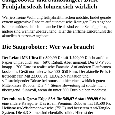
Frühjahrsdeals lohnen sich wirklich
Wer jetzt seine Wohnung frühjahrsfit machen möchte, findet gerade
extrem aggressive Rabatte auf automatische Reiniger. Das Angebot
ist aber unübersichtlich – manche Deals sind echte Schnäppchen,
andere sind weniger überzeugend. Hier die ehrliche Einordnung der
aktuellen Amazon-Angebote.
Die Saugroboter: Wer was braucht
Der
Lefant M3 Ultra für 399,99 € statt 1.299,99 €
sieht auf dem
Papier unglaublich aus – 69% Rabatt. Aber moment: Der UVP von
knapp 1.300 Euro ist realistische Fantasie. Auf anderen Plattformen
kostet das Gerät normalerweise 500–650 Euro. Der aktuelle Preis ist
trotzdem fair. Mit 23.000 Pa, LiDAR-Navigation und
selbstreinigender Bürste bekommst du hier einen wirklich guten
Mittelklasse-Roboter. Die 4,4-Sterne-Bewertung ist solide, nicht
überragend. Sinnvoll, wenn du unter 500 Euro bleiben möchtest.
Der
roborock Qrevo Edge S5A für 549,97 € statt 999,99 €
ist
eine andere Kategorie: Das ist ein Premium-Roboter mit 18.500 Pa,
Heißwasser-Wischmoppwäsche (75°C) und besserem Anti-Tangle-
System. Die 4,3-Sterne sind ebenfalls solide. Hier ist der