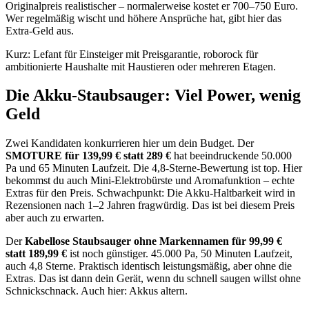
Originalpreis realistischer – normalerweise kostet er 700–750 Euro.
Wer regelmäßig wischt und höhere Ansprüche hat, gibt hier das
Extra-Geld aus.
Kurz: Lefant für Einsteiger mit Preisgarantie, roborock für
ambitionierte Haushalte mit Haustieren oder mehreren Etagen.
Die Akku-Staubsauger: Viel Power, wenig
Geld
Zwei Kandidaten konkurrieren hier um dein Budget. Der
SMOTURE für 139,99 € statt 289 €
hat beeindruckende 50.000
Pa und 65 Minuten Laufzeit. Die 4,8-Sterne-Bewertung ist top. Hier
bekommst du auch Mini-Elektrobürste und Aromafunktion – echte
Extras für den Preis. Schwachpunkt: Die Akku-Haltbarkeit wird in
Rezensionen nach 1–2 Jahren fragwürdig. Das ist bei diesem Preis
aber auch zu erwarten.
Der
Kabellose Staubsauger ohne Markennamen für 99,99 €
statt 189,99 €
ist noch günstiger. 45.000 Pa, 50 Minuten Laufzeit,
auch 4,8 Sterne. Praktisch identisch leistungsmäßig, aber ohne die
Extras. Das ist dann dein Gerät, wenn du schnell saugen willst ohne
Schnickschnack. Auch hier: Akkus altern.