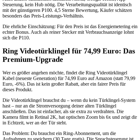
Steuerung, kein Hub nötig. Die Verarbeitungsqualität ist identisch
mit der günstigeren P100. 4,5 Sterne Bewertung, Käufer schätzen
besonders das Preis-Leistungs-Verhältnis.
Die ehrliche Einschätzung: Für den Preis ist das Energiemetering ein
echter Bonus. Auch als reiner Stecker mit Verbrauchsanzeige lohnt
sich die P110.
Ring Videotürklingel für 74,99 Euro: Das
Premium-Upgrade
Wer es größer angehen möchte, findet die Ring Videotürklingel
Kabel (neueste Generation) für 74,99 Euro auf Amazon (statt 79,99
Euro, -6%). Das ist kein großer Rabatt, aber ein fairer Preis für
dieses Produkt.
Die Videotürklingel brauchst du – wenn du kein Türklingel-System
hast – nur an die Stromversorgung deiner alten Türklingel
anschließen. Das ist einfacher, als sie extra zu verdrahten. Die
Kamera filmt in Retinal 2K, hat optischen Zoom bis 6x und zeigt dir
in Echtzeit, wer an der Tür steht.
Das Problem: Du brauchst ein Ring-Abonnement, um die
Aufnahmen zu speichern (30 Tage gratis). Die Sprachsteuerung ist