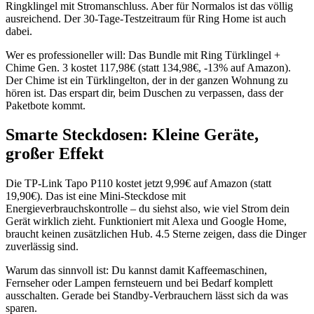
Ringklingel mit Stromanschluss. Aber für Normalos ist das völlig
ausreichend. Der 30-Tage-Testzeitraum für Ring Home ist auch
dabei.
Wer es professioneller will: Das Bundle mit Ring Türklingel +
Chime Gen. 3 kostet 117,98€ (statt 134,98€, -13% auf Amazon).
Der Chime ist ein Türklingelton, der in der ganzen Wohnung zu
hören ist. Das erspart dir, beim Duschen zu verpassen, dass der
Paketbote kommt.
Smarte Steckdosen: Kleine Geräte,
großer Effekt
Die TP-Link Tapo P110 kostet jetzt 9,99€ auf Amazon (statt
19,90€). Das ist eine Mini-Steckdose mit
Energieverbrauchskontrolle – du siehst also, wie viel Strom dein
Gerät wirklich zieht. Funktioniert mit Alexa und Google Home,
braucht keinen zusätzlichen Hub. 4.5 Sterne zeigen, dass die Dinger
zuverlässig sind.
Warum das sinnvoll ist: Du kannst damit Kaffeemaschinen,
Fernseher oder Lampen fernsteuern und bei Bedarf komplett
ausschalten. Gerade bei Standby-Verbrauchern lässt sich da was
sparen.