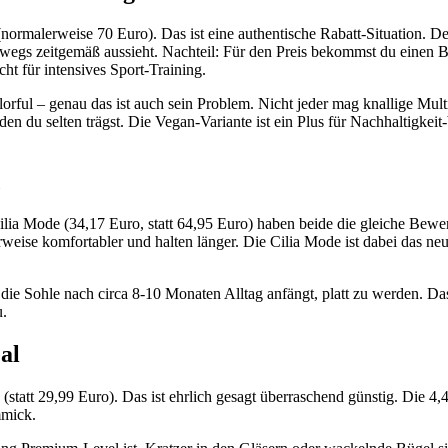
normalerweise 70 Euro). Das ist eine authentische Rabatt-Situation. D
albwegs zeitgemäß aussieht. Nachteil: Für den Preis bekommst du einen
icht für intensives Sport-Training.
orful – genau das ist auch sein Problem. Nicht jeder mag knallige Mult
den du selten trägst. Die Vegan-Variante ist ein Plus für Nachhaltigkeit
 Mode (34,17 Euro, statt 64,95 Euro) haben beide die gleiche Bewertu
eise komfortabler und halten länger. Die Cilia Mode ist dabei das ne
die Sohle nach circa 8-10 Monaten Alltag anfängt, platt zu werden. Das 
u.
al
statt 29,99 Euro). Das ist ehrlich gesagt überraschend günstig. Die 4,
mmick.