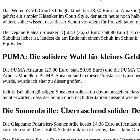
Das Women's VL Court 3.0 liegt aktuell bei 28,30 Euro auf Amazon (
geht's: ein simpler Klassiker im Court-Style, der auch heute noch h
wittert, sollte wissen, dass dieser Schuh vor allem für Freizeit taugt, n
Der vegane Plateau-Sneaker JQ5643 (36,63 Euro statt 80 Euro) ist col
Subtilität lieber ist, landest du am Ende mit einem Schuh im Schrank, 
Equivalent.
PUMA: Die solidere Wahl für kleines Geld
Die PUMA Anzarun (29,90 Euro, statt 59,95 Euro) und die PUMA Cilia
Adidas-Modellen. PUMA-Sneaker sind in dieser Preisklasse typischerw
würde, würde ich eher zu dieser greifen.
Kritik: Bei allen günstigen Sneakern solltest du davon ausgehen, dass 
nicht erwarten, dass der Schuh noch nach drei Jahren aussieht wie ne
Die Sonnenbrille: Überraschend solider De
Die Glapeame Polarisiert-Sonnenbrille kostet 14,38 Euro auf Amazon (
zufrieden sind. Die UV400-Schutzfunktion ist seriös, das ist kein Gi