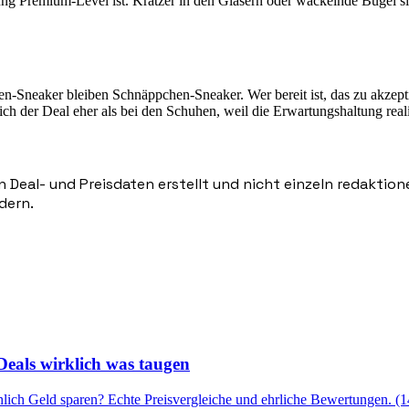
itung Premium-Level ist. Kratzer in den Gläsern oder wackelnde Bügel s
hen-Sneaker bleiben Schnäppchen-Sneaker. Wer bereit ist, das zu akzep
ch der Deal eher als bei den Schuhen, weil die Erwartungshaltung realis
n Deal- und Preisdaten erstellt und nicht einzeln redaktio
dern.
eals wirklich was taugen
lich Geld sparen? Echte Preisvergleiche und ehrliche Bewertungen. (