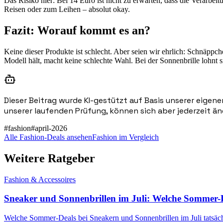
Das Risiko hier: Bei 14 Euro ist nicht zu erwarten, dass die Verarbe
Reisen oder zum Leihen – absolut okay.
Fazit: Worauf kommt es an?
Keine dieser Produkte ist schlecht. Aber seien wir ehrlich: Schnäppc
Modell hält, macht keine schlechte Wahl. Bei der Sonnenbrille lohnt si
Dieser Beitrag wurde KI-gestützt auf Basis unserer eigene
unserer laufenden Prüfung, können sich aber jederzeit än
#
fashion
#
april-2026
Alle Fashion-Deals ansehen
Fashion im Vergleich
Weitere Ratgeber
Fashion & Accessoires
Sneaker und Sonnenbrillen im Juli: Welche Sommer-D
Welche Sommer-Deals bei Sneakern und Sonnenbrillen im Juli tatsäch