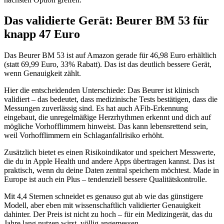
Das validierte Gerät: Beurer BM 53 für
knapp 47 Euro
Das Beurer BM 53 ist auf Amazon gerade für 46,98 Euro erhältlich
(statt 69,99 Euro, 33% Rabatt). Das ist das deutlich bessere Gerät,
wenn Genauigkeit zählt.
Hier die entscheidenden Unterschiede: Das Beurer ist klinisch
validiert – das bedeutet, dass medizinische Tests bestätigen, dass die
Messungen zuverlässig sind. Es hat auch AFib-Erkennung
eingebaut, die unregelmäßige Herzrhythmen erkennt und dich auf
mögliche Vorhofflimmern hinweist. Das kann lebensrettend sein,
weil Vorhofflimmern ein Schlaganfallrisiko erhöht.
Zusätzlich bietet es einen Risikoindikator und speichert Messwerte,
die du in Apple Health und andere Apps übertragen kannst. Das ist
praktisch, wenn du deine Daten zentral speichern möchtest. Made in
Europe ist auch ein Plus – tendenziell bessere Qualitätskontrolle.
Mit 4,4 Sternen schneidet es genauso gut ab wie das günstigere
Modell, aber eben mit wissenschaftlich validierter Genauigkeit
dahinter. Der Preis ist nicht zu hoch – für ein Medizingerät, das du
Jahre lang nutzen wirst, völlig angemessen.