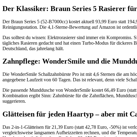
Der Klassiker: Braun Series 5 Rasierer fü
Der Braun Series 5 (52-B7000cc) kostet aktuell 93,99 Euro statt 194
Reinigungsstation. Die 4,1-Sterne-Bewertung auf Amazon ist ordentlich,
Das solltest du wissen: Elektrorasierer sind immer ein Kompromiss. Si
tägliches Rasieren gedacht und hat einen Turbo-Modus für dickeres B
Deutschland, das jahrelang hält.
Zahnpflege: WonderSmile und die Mundd
Die WonderSmile Schallzahnbürste Pro ist mit 4,6 Sternen die am höchs
angegebene Laufzeit von 60 Tagen. Das ist relevant, denn viele Schal
Die passende Munddusche von WonderSmile kostet 66,49 Euro (statt 1
Kombination ergibt Sinn: Zahnbürste für die Zahnflächen, Munddusch
suggerieren.
Glätteisen für jeden Haartyp – aber mit C
Das 2-in-1-Glätteisen für 21,39 Euro (statt 42,78 Euro, -50%) ist v
vergleichsweise langsamen Aufheizzeiten rechnen, und die Temperatur