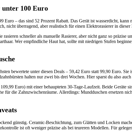
r unter 100 Euro
,99 Euro – das sind 52 Prozent Rabatt. Das Gerät ist wasserdicht, ka
 nicht überragend, aber realistisch für einen Elektrorasierer in dieser
e rasieren schneller als manuelle Rasierer, aber nicht ganz so präzise 
arthaar. Wer empfindliche Haut hat, sollte mit niedrigen Stufen beginn
usche
ten bewertete unter diesen Deals – 59,42 Euro statt 99,90 Euro. Sie is
lzahnbürsten halten nur zwei bis drei Wochen. Hier sparst du also auc
09,99 Euro) mit einer behaupteten 30-Tage-Laufzeit. Beide Geräte sind
e für die Zahnzwischenräume. Allerdings: Mundduschen ersetzen nicht
aveats
erlockend günstig. Ceramic-Beschichtung, zum Glätten und Locken mach
kontrolle ist oft weniger präzise als bei teureren Modellen. Für geleg