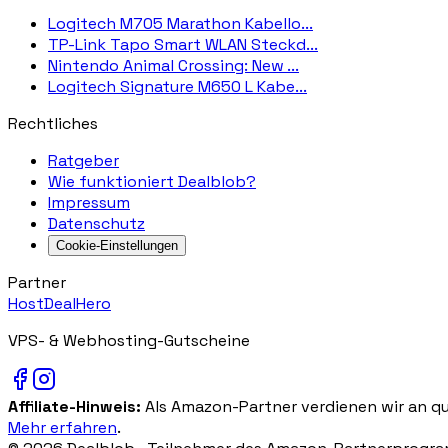
Logitech M705 Marathon Kabello...
TP-Link Tapo Smart WLAN Steckd...
Nintendo Animal Crossing: New ...
Logitech Signature M650 L Kabe...
Rechtliches
Ratgeber
Wie funktioniert Dealblob?
Impressum
Datenschutz
Cookie-Einstellungen
Partner
HostDealHero
VPS- & Webhosting-Gutscheine
Affiliate-Hinweis:
Als Amazon-Partner verdienen wir an qua
Mehr erfahren
.