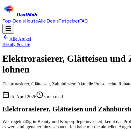
Dealblob
Top-Deals
Heute
Alle Deals
Ratgeber
FAQ
Alle Artikel
Beauty & Care
Elektrorasierer, Glätteisen und
lohnen
Elektrorasierer, Glätteisen, Zahnbürsten: Aktuelle Preise, echte Rab
25. April 2026
3 min read
Elektrorasierer, Glätteisen und Zahnbürst
Wer regelmäßig in Beauty und Körperpflege investiert, kennt das Prob
es wert sind, genauer hinzuschauen. Ich habe mir die aktuellen Angebo