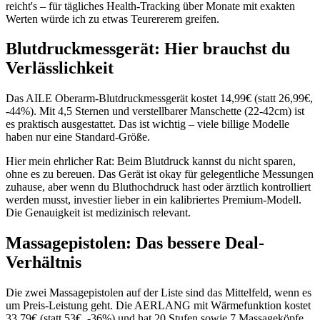
reicht's – für tägliches Health-Tracking über Monate mit exakten
Werten würde ich zu etwas Teurererem greifen.
Blutdruckmessgerät: Hier brauchst du
Verlässlichkeit
Das AILE Oberarm-Blutdruckmessgerät kostet 14,99€ (statt 26,99€,
-44%). Mit 4,5 Sternen und verstellbarer Manschette (22-42cm) ist
es praktisch ausgestattet. Das ist wichtig – viele billige Modelle
haben nur eine Standard-Größe.
Hier mein ehrlicher Rat: Beim Blutdruck kannst du nicht sparen,
ohne es zu bereuen. Das Gerät ist okay für gelegentliche Messungen
zuhause, aber wenn du Bluthochdruck hast oder ärztlich kontrolliert
werden musst, investier lieber in ein kalibriertes Premium-Modell.
Die Genauigkeit ist medizinisch relevant.
Massagepistolen: Das bessere Deal-
Verhältnis
Die zwei Massagepistolen auf der Liste sind das Mittelfeld, wenn es
um Preis-Leistung geht. Die AERLANG mit Wärmefunktion kostet
33,79€ (statt 53€, -36%) und hat 20 Stufen sowie 7 Massageköpfe.