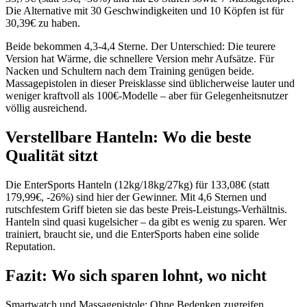
Die Alternative mit 30 Geschwindigkeiten und 10 Köpfen ist für
30,39€ zu haben.
Beide bekommen 4,3-4,4 Sterne. Der Unterschied: Die teurere
Version hat Wärme, die schnellere Version mehr Aufsätze. Für
Nacken und Schultern nach dem Training genügen beide.
Massagepistolen in dieser Preisklasse sind üblicherweise lauter und
weniger kraftvoll als 100€-Modelle – aber für Gelegenheitsnutzer
völlig ausreichend.
Verstellbare Hanteln: Wo die beste
Qualität sitzt
Die EnterSports Hanteln (12kg/18kg/27kg) für 133,08€ (statt
179,99€, -26%) sind hier der Gewinner. Mit 4,6 Sternen und
rutschfestem Griff bieten sie das beste Preis-Leistungs-Verhältnis.
Hanteln sind quasi kugelsicher – da gibt es wenig zu sparen. Wer
trainiert, braucht sie, und die EnterSports haben eine solide
Reputation.
Fazit: Wo sich sparen lohnt, wo nicht
Smartwatch und Massagepistole: Ohne Bedenken zugreifen.