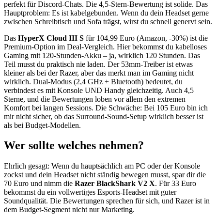
perfekt für Discord-Chats. Die 4,5-Stern-Bewertung ist solide. Das
Hauptproblem: Es ist kabelgebunden. Wenn du dein Headset gerne
zwischen Schreibtisch und Sofa trägst, wirst du schnell genervt sein.
Das
HyperX Cloud III S
für 104,99 Euro (Amazon, -30%) ist die
Premium-Option im Deal-Vergleich. Hier bekommst du kabelloses
Gaming mit 120-Stunden-Akku – ja, wirklich 120 Stunden. Das
Teil musst du praktisch nie laden. Der 53mm-Treiber ist etwas
kleiner als bei der Razer, aber das merkt man im Gaming nicht
wirklich. Dual-Modus (2,4 GHz + Bluetooth) bedeutet, du
verbindest es mit Konsole UND Handy gleichzeitig. Auch 4,5
Sterne, und die Bewertungen loben vor allem den extremen
Komfort bei langen Sessions. Die Schwäche: Bei 105 Euro bin ich
mir nicht sicher, ob das Surround-Sound-Setup wirklich besser ist
als bei Budget-Modellen.
Wer sollte welches nehmen?
Ehrlich gesagt: Wenn du hauptsächlich am PC oder der Konsole
zockst und dein Headset nicht ständig bewegen musst, spar dir die
70 Euro und nimm die
Razer BlackShark V2 X
. Für 33 Euro
bekommst du ein vollwertiges Esports-Headset mit guter
Soundqualität. Die Bewertungen sprechen für sich, und Razer ist in
dem Budget-Segment nicht nur Marketing.