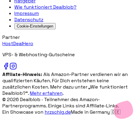
Ratgeber
Wie funktioniert Dealblob?
Impressum
Datenschutz
Cookie-Einstellungen
Partner
HostDealHero
VPS- & Webhosting-Gutscheine
Affiliate-Hinweis:
Als Amazon-Partner verdienen wir an
qualifizierten Käufen. Für Dich entstehen keine
zusätzlichen Kosten. Mehr dazu unter „Wie funktioniert
Dealblob?“.
Mehr erfahren
.
©
2026
Dealblob ·
Teilnehmer des Amazon-
Partnerprogramms. Einige Links sind Affiliate-Links.
Ein Showcase von
hrzschlg.de
Made in Germany 🇩🇪