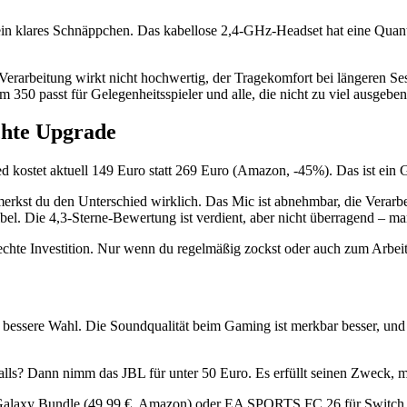
 ein klares Schnäppchen. Das kabellose 2,4-GHz-Headset hat eine Q
rarbeitung wirkt nicht hochwertig, der Tragekomfort bei längeren Sessi
50 passt für Gelegenheitsspieler und alle, die nicht zu viel ausgeben
chte Upgrade
d kostet aktuell 149 Euro statt 269 Euro (Amazon, -45%). Das ist ein
t du den Unterschied wirklich. Das Mic ist abnehmbar, die Verarbeit
l. Die 4,3-Sterne-Bewertung ist verdient, aber nicht überragend – man
chte Investition. Nur wenn du regelmäßig zockst oder auch zum Arbeite
e bessere Wahl. Die Soundqualität beim Gaming ist merkbar besser, und d
ls? Dann nimm das JBL für unter 50 Euro. Es erfüllt seinen Zweck, m
 Galaxy Bundle (49,99 €, Amazon) oder EA SPORTS FC 26 für Switch (