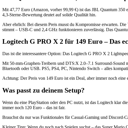
Mit 47,77 Euro (Amazon, vorher 99,99 €) ist das JBL Quantum 350
4,3-Sterne-Bewertung deutet auf solide Qualität hin.
Aber ehrlich: Bei diesem Preis musst du Kompromisse erwarten. Die Ve
stimmt – USB-C und 2,4 GHz funktionieren zuverlässig. Das Quantum 3
Logitech G PRO X 2 für 149 Euro – Das e
Das ist die interessantere Option: Das Logitech G PRO X 2 Lightspee
Mit 50-mm-Graphen-Treibern und DTS:X 2.0–7.1 Surround-Sound merks
Bluetooth oder USB. PS5, PS4, PC, Nintendo Switch – alles kompatibe
Achtung: Der Preis von 149 Euro ist ein Deal, aber immer noch eine e
Was passt zu deinem Setup?
Wenn du eine PlayStation oder den PC nutzt, ist das Logitech klar di
immer noch 120 Euro – das ist fair.
Brauchst du nur was Funktionales für Casual-Gaming und Discord-Cal
Kleiner Tipp: Wenn du noch nach Spielen suchst – das Super Mario