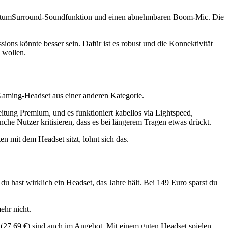
uantumSurround-Soundfunktion und einen abnehmbaren Boom-Mic. Die
ons könnte besser sein. Dafür ist es robust und die Konnektivität
 wollen.
 Gaming-Headset aus einer anderen Kategorie.
ung Premium, und es funktioniert kabellos via Lightspeed,
che Nutzer kritisieren, dass es bei längerem Tragen etwas drückt.
n mit dem Headset sitzt, lohnt sich das.
u hast wirklich ein Headset, das Jahre hält. Bei 149 Euro sparst du
ehr nicht.
27,69 €) sind auch im Angebot. Mit einem guten Headset spielen