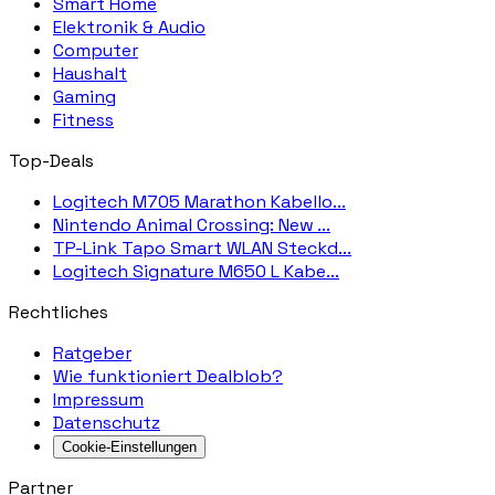
Smart Home
Elektronik & Audio
Computer
Haushalt
Gaming
Fitness
Top-Deals
Logitech M705 Marathon Kabello...
Nintendo Animal Crossing: New ...
TP-Link Tapo Smart WLAN Steckd...
Logitech Signature M650 L Kabe...
Rechtliches
Ratgeber
Wie funktioniert Dealblob?
Impressum
Datenschutz
Cookie-Einstellungen
Partner