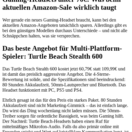
aktuellen Amazon-Sale wirklich taugt
Wer gerade ein neues Gaming-Headset braucht, kann bei den
aktuellen Amazon-Angeboten tatsächlich sparen. Allerdings gibt es
bei den günstigen Modellen durchaus Unterschiede – und nicht alle
Schnäppchen halten, was sie versprechen.
Das beste Angebot für Multi-Plattform-
Spieler: Turtle Beach Stealth 600
Das Turtle Beach Stealth 600 kostet jetzt 60,79€ statt 109,99€ und
ist damit das preislich aggressivste Angebot. Die 4-Sterne-
Bewertung ist solide, und die Spezifikationen sind beeindruckend:
80 Stunden Akkulaufzeit, 50mm-Lautsprecher und Bluetooth. Das
Headset funktioniert mit PC, PS5 und PS4.
Ehrlich gesagt ist das für den Preis ein starkes Paket. 80 Stunden
Akkulaufzeit sind nicht Marketing-Gimmick – das ist einfach lange.
Du wirst das Ding wochenlang nicht laden müssen. Die 50mm-
Treiber sorgen für ordentliche Bassigkeit, was beim Gaming hilft.
Der Nachteil: Turtle Beach-Headsets haben einen Ruf für
mittelmäßiges Mikrofon-Audio. Falls du also primär online mit
Freunden spielst und Wert auf kristallklare Kommunikation legst, ist