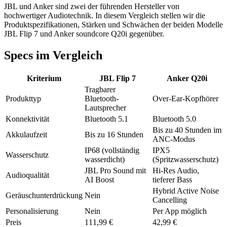
JBL und Anker sind zwei der führenden Hersteller von
hochwertiger Audiotechnik. In diesem Vergleich stellen wir die
Produktspezifikationen, Stärken und Schwächen der beiden Modelle
JBL Flip 7 und Anker soundcore Q20i gegenüber.
Specs im Vergleich
Kriterium
JBL Flip 7
Anker Q20i
Tragbarer
Produkttyp
Bluetooth-
Over-Ear-Kopfhörer
Lautsprecher
Konnektivität
Bluetooth 5.1
Bluetooth 5.0
Bis zu 40 Stunden im
Akkulaufzeit
Bis zu 16 Stunden
ANC-Modus
IP68 (vollständig
IPX5
Wasserschutz
wasserdicht)
(Spritzwasserschutz)
JBL Pro Sound mit
Hi-Res Audio,
Audioqualität
AI Boost
tieferer Bass
Hybrid Active Noise
Geräuschunterdrückung
Nein
Cancelling
Personalisierung
Nein
Per App möglich
Preis
111,99 €
42,99 €