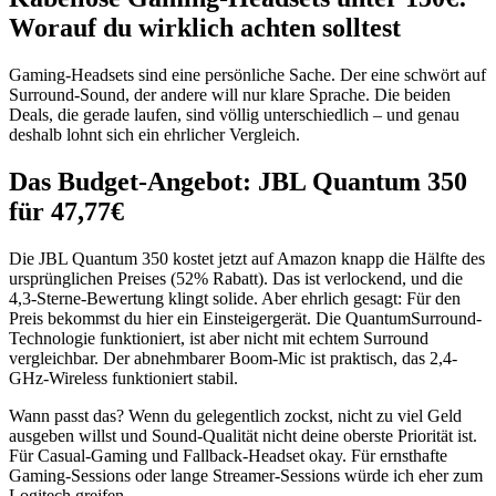
Worauf du wirklich achten solltest
Gaming-Headsets sind eine persönliche Sache. Der eine schwört auf
Surround-Sound, der andere will nur klare Sprache. Die beiden
Deals, die gerade laufen, sind völlig unterschiedlich – und genau
deshalb lohnt sich ein ehrlicher Vergleich.
Das Budget-Angebot: JBL Quantum 350
für 47,77€
Die JBL Quantum 350 kostet jetzt auf Amazon knapp die Hälfte des
ursprünglichen Preises (52% Rabatt). Das ist verlockend, und die
4,3-Sterne-Bewertung klingt solide. Aber ehrlich gesagt: Für den
Preis bekommst du hier ein Einsteigergerät. Die QuantumSurround-
Technologie funktioniert, ist aber nicht mit echtem Surround
vergleichbar. Der abnehmbarer Boom-Mic ist praktisch, das 2,4-
GHz-Wireless funktioniert stabil.
Wann passt das? Wenn du gelegentlich zockst, nicht zu viel Geld
ausgeben willst und Sound-Qualität nicht deine oberste Priorität ist.
Für Casual-Gaming und Fallback-Headset okay. Für ernsthafte
Gaming-Sessions oder lange Streamer-Sessions würde ich eher zum
Logitech greifen.