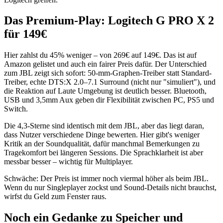
Das Premium-Play: Logitech G PRO X 2
für 149€
Hier zahlst du 45% weniger – von 269€ auf 149€. Das ist auf
Amazon gelistet und auch ein fairer Preis dafür. Der Unterschied
zum JBL zeigt sich sofort: 50-mm-Graphen-Treiber statt Standard-
Treiber, echte DTS:X 2.0–7.1 Surround (nicht nur "simuliert"), und
die Reaktion auf Laute Umgebung ist deutlich besser. Bluetooth,
USB und 3,5mm Aux geben dir Flexibilität zwischen PC, PS5 und
Switch.
Die 4,3-Sterne sind identisch mit dem JBL, aber das liegt daran,
dass Nutzer verschiedene Dinge bewerten. Hier gibt's weniger
Kritik an der Soundqualität, dafür manchmal Bemerkungen zu
Tragekomfort bei längeren Sessions. Die Sprachklarheit ist aber
messbar besser – wichtig für Multiplayer.
Schwäche: Der Preis ist immer noch viermal höher als beim JBL.
Wenn du nur Singleplayer zockst und Sound-Details nicht brauchst,
wirfst du Geld zum Fenster raus.
Noch ein Gedanke zu Speicher und