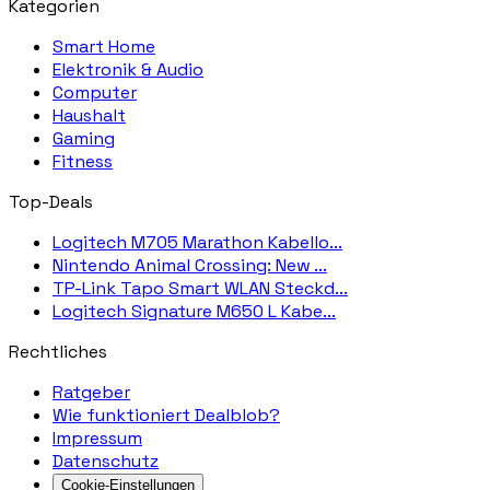
Kategorien
Smart Home
Elektronik & Audio
Computer
Haushalt
Gaming
Fitness
Top-Deals
Logitech M705 Marathon Kabello...
Nintendo Animal Crossing: New ...
TP-Link Tapo Smart WLAN Steckd...
Logitech Signature M650 L Kabe...
Rechtliches
Ratgeber
Wie funktioniert Dealblob?
Impressum
Datenschutz
Cookie-Einstellungen