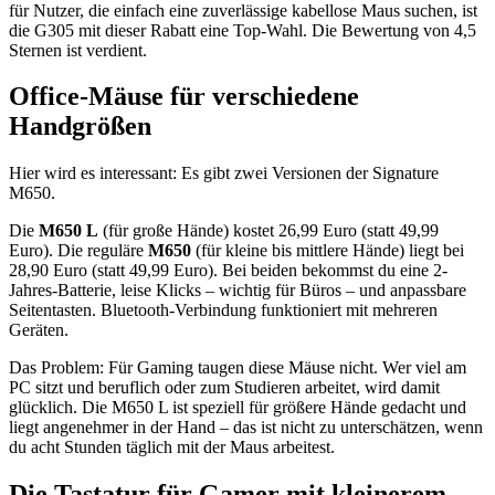
für Nutzer, die einfach eine zuverlässige kabellose Maus suchen, ist
die G305 mit dieser Rabatt eine Top-Wahl. Die Bewertung von 4,5
Sternen ist verdient.
Office-Mäuse für verschiedene
Handgrößen
Hier wird es interessant: Es gibt zwei Versionen der Signature
M650.
Die
M650 L
(für große Hände) kostet 26,99 Euro (statt 49,99
Euro). Die reguläre
M650
(für kleine bis mittlere Hände) liegt bei
28,90 Euro (statt 49,99 Euro). Bei beiden bekommst du eine 2-
Jahres-Batterie, leise Klicks – wichtig für Büros – und anpassbare
Seitentasten. Bluetooth-Verbindung funktioniert mit mehreren
Geräten.
Das Problem: Für Gaming taugen diese Mäuse nicht. Wer viel am
PC sitzt und beruflich oder zum Studieren arbeitet, wird damit
glücklich. Die M650 L ist speziell für größere Hände gedacht und
liegt angenehmer in der Hand – das ist nicht zu unterschätzen, wenn
du acht Stunden täglich mit der Maus arbeitest.
Die Tastatur für Gamer mit kleinerem