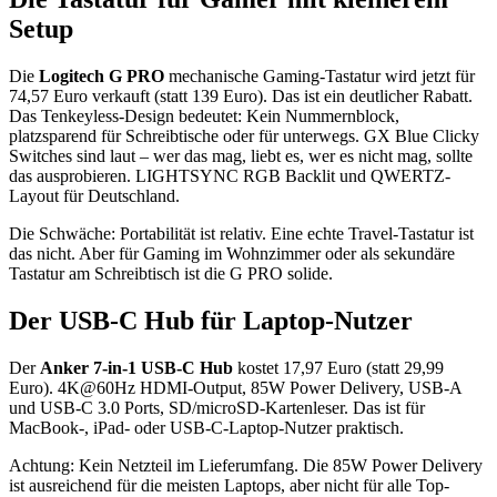
Setup
Die
Logitech G PRO
mechanische Gaming-Tastatur wird jetzt für
74,57 Euro verkauft (statt 139 Euro). Das ist ein deutlicher Rabatt.
Das Tenkeyless-Design bedeutet: Kein Nummernblock,
platzsparend für Schreibtische oder für unterwegs. GX Blue Clicky
Switches sind laut – wer das mag, liebt es, wer es nicht mag, sollte
das ausprobieren. LIGHTSYNC RGB Backlit und QWERTZ-
Layout für Deutschland.
Die Schwäche: Portabilität ist relativ. Eine echte Travel-Tastatur ist
das nicht. Aber für Gaming im Wohnzimmer oder als sekundäre
Tastatur am Schreibtisch ist die G PRO solide.
Der USB-C Hub für Laptop-Nutzer
Der
Anker 7-in-1 USB-C Hub
kostet 17,97 Euro (statt 29,99
Euro). 4K@60Hz HDMI-Output, 85W Power Delivery, USB-A
und USB-C 3.0 Ports, SD/microSD-Kartenleser. Das ist für
MacBook-, iPad- oder USB-C-Laptop-Nutzer praktisch.
Achtung: Kein Netzteil im Lieferumfang. Die 85W Power Delivery
ist ausreichend für die meisten Laptops, aber nicht für alle Top-