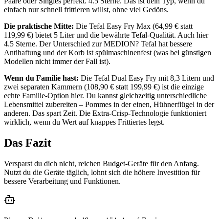
Paare oder Singles perfekt. 4.5 Sterne. Das ist dein Typ, wenn du
einfach nur schnell frittieren willst, ohne viel Gedöns.
Die praktische Mitte:
Die Tefal Easy Fry Max (64,99 € statt
119,99 €) bietet 5 Liter und die bewährte Tefal-Qualität. Auch hier
4.5 Sterne. Der Unterschied zur MEDION? Tefal hat bessere
Antihaftung und der Korb ist spülmaschinenfest (was bei günstigen
Modellen nicht immer der Fall ist).
Wenn du Familie hast:
Die Tefal Dual Easy Fry mit 8,3 Litern und
zwei separaten Kammern (108,90 € statt 199,99 €) ist die einzige
echte Familie-Option hier. Du kannst gleichzeitig unterschiedliche
Lebensmittel zubereiten – Pommes in der einen, Hühnerflügel in der
anderen. Das spart Zeit. Die Extra-Crisp-Technologie funktioniert
wirklich, wenn du Wert auf knappes Frittiertes legst.
Das Fazit
Versparst du dich nicht, reichen Budget-Geräte für den Anfang.
Nutzt du die Geräte täglich, lohnt sich die höhere Investition für
bessere Verarbeitung und Funktionen.