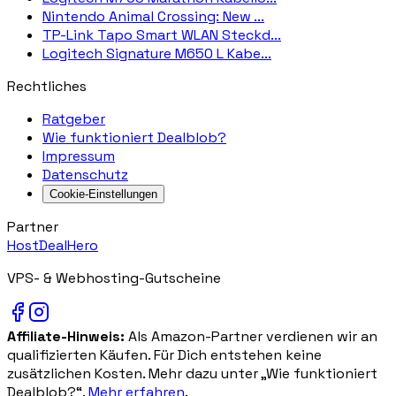
Nintendo Animal Crossing: New ...
TP-Link Tapo Smart WLAN Steckd...
Logitech Signature M650 L Kabe...
Rechtliches
Ratgeber
Wie funktioniert Dealblob?
Impressum
Datenschutz
Cookie-Einstellungen
Partner
HostDealHero
VPS- & Webhosting-Gutscheine
Affiliate-Hinweis:
Als Amazon-Partner verdienen wir an
qualifizierten Käufen. Für Dich entstehen keine
zusätzlichen Kosten. Mehr dazu unter „Wie funktioniert
Dealblob?“.
Mehr erfahren
.