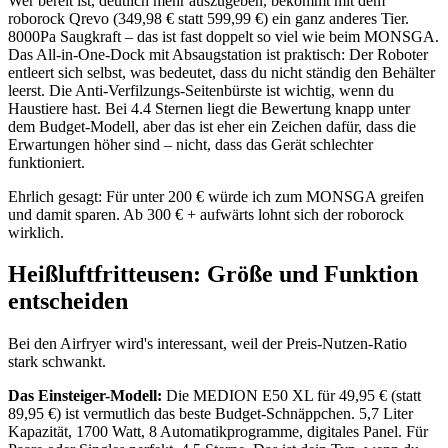
Wer bereit ist, deutlich mehr auszugeben, bekommt mit dem
roborock Qrevo (349,98 € statt 599,99 €) ein ganz anderes Tier.
8000Pa Saugkraft – das ist fast doppelt so viel wie beim MONSGA.
Das All-in-One-Dock mit Absaugstation ist praktisch: Der Roboter
entleert sich selbst, was bedeutet, dass du nicht ständig den Behälter
leerst. Die Anti-Verfilzungs-Seitenbürste ist wichtig, wenn du
Haustiere hast. Bei 4.4 Sternen liegt die Bewertung knapp unter
dem Budget-Modell, aber das ist eher ein Zeichen dafür, dass die
Erwartungen höher sind – nicht, dass das Gerät schlechter
funktioniert.
Ehrlich gesagt: Für unter 200 € würde ich zum MONSGA greifen
und damit sparen. Ab 300 € + aufwärts lohnt sich der roborock
wirklich.
Heißluftfritteusen: Größe und Funktion
entscheiden
Bei den Airfryer wird's interessant, weil der Preis-Nutzen-Ratio
stark schwankt.
Das Einsteiger-Modell:
Die MEDION E50 XL für 49,95 € (statt
89,95 €) ist vermutlich das beste Budget-Schnäppchen. 5,7 Liter
Kapazität, 1700 Watt, 8 Automatikprogramme, digitales Panel. Für