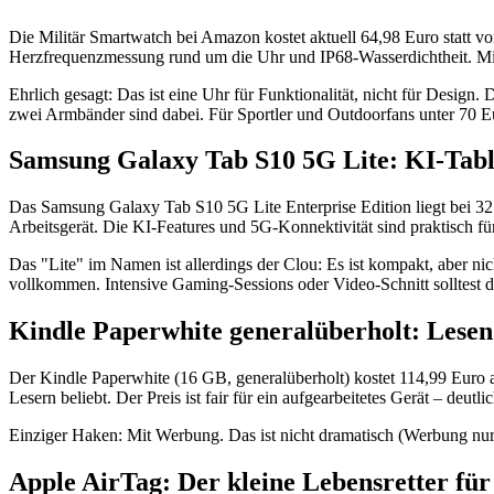
Die Militär Smartwatch bei Amazon kostet aktuell 64,98 Euro statt vo
Herzfrequenzmessung rund um die Uhr und IP68-Wasserdichtheit. Mit 4
Ehrlich gesagt: Das ist eine Uhr für Funktionalität, nicht für Desig
zwei Armbänder sind dabei. Für Sportler und Outdoorfans unter 70 Eu
Samsung Galaxy Tab S10 5G Lite: KI-Tab
Das Samsung Galaxy Tab S10 5G Lite Enterprise Edition liegt bei 
Arbeitsgerät. Die KI-Features und 5G-Konnektivität sind praktisch für
Das "Lite" im Namen ist allerdings der Clou: Es ist kompakt, aber nic
vollkommen. Intensive Gaming-Sessions oder Video-Schnitt solltest du 
Kindle Paperwhite generalüberholt: Lesen
Der Kindle Paperwhite (16 GB, generalüberholt) kostet 114,99 Euro auf
Lesern beliebt. Der Preis ist fair für ein aufgearbeitetes Gerät – deutli
Einziger Haken: Mit Werbung. Das ist nicht dramatisch (Werbung nur a
Apple AirTag: Der kleine Lebensretter für