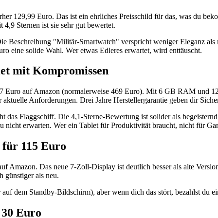
rher 129,99 Euro. Das ist ein ehrliches Preisschild für das, was du be
,9 Sternen ist sie sehr gut bewertet.
n. Die Beschreibung "Militär-Smartwatch" verspricht weniger Eleganz als
ro eine solide Wahl. Wer etwas Edleres erwartet, wird enttäuscht.
let mit Kompromissen
327 Euro auf Amazon (normalerweise 469 Euro). Mit 6 GB RAM und 12
 aktuelle Anforderungen. Drei Jahre Herstellergarantie geben dir Sicher
ht das Flaggschiff. Die 4,1-Sterne-Bewertung ist solider als begeisternd
nicht erwarten. Wer ein Tablet für Produktivität braucht, nicht für Ga
 für 115 Euro
 Amazon. Das neue 7-Zoll-Display ist deutlich besser als alte Versione
ch günstiger als neu.
uf dem Standby-Bildschirm), aber wenn dich das stört, bezahlst du ein
 30 Euro