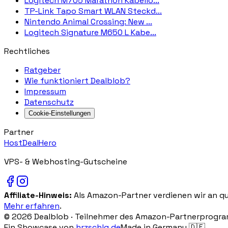
Logitech M705 Marathon Kabello...
TP-Link Tapo Smart WLAN Steckd...
Nintendo Animal Crossing: New ...
Logitech Signature M650 L Kabe...
Rechtliches
Ratgeber
Wie funktioniert Dealblob?
Impressum
Datenschutz
Cookie-Einstellungen
Partner
HostDealHero
VPS- & Webhosting-Gutscheine
Affiliate-Hinweis:
Als Amazon-Partner verdienen wir an qua
Mehr erfahren
.
©
2026
Dealblob ·
Teilnehmer des Amazon-Partnerprogramms
Ein Showcase von
hrzschlg.de
Made in Germany 🇩🇪