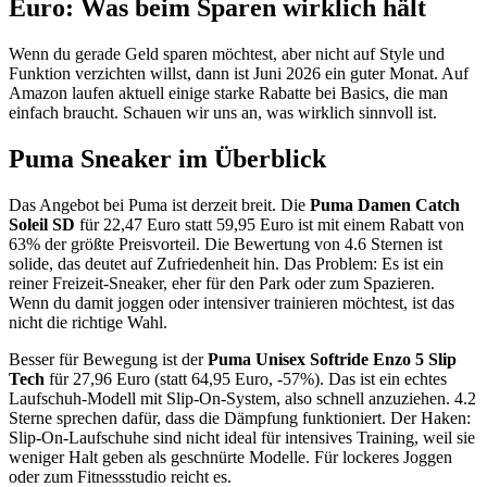
Euro: Was beim Sparen wirklich hält
Wenn du gerade Geld sparen möchtest, aber nicht auf Style und
Funktion verzichten willst, dann ist Juni 2026 ein guter Monat. Auf
Amazon laufen aktuell einige starke Rabatte bei Basics, die man
einfach braucht. Schauen wir uns an, was wirklich sinnvoll ist.
Puma Sneaker im Überblick
Das Angebot bei Puma ist derzeit breit. Die
Puma Damen Catch
Soleil SD
für 22,47 Euro statt 59,95 Euro ist mit einem Rabatt von
63% der größte Preisvorteil. Die Bewertung von 4.6 Sternen ist
solide, das deutet auf Zufriedenheit hin. Das Problem: Es ist ein
reiner Freizeit-Sneaker, eher für den Park oder zum Spazieren.
Wenn du damit joggen oder intensiver trainieren möchtest, ist das
nicht die richtige Wahl.
Besser für Bewegung ist der
Puma Unisex Softride Enzo 5 Slip
Tech
für 27,96 Euro (statt 64,95 Euro, -57%). Das ist ein echtes
Laufschuh-Modell mit Slip-On-System, also schnell anzuziehen. 4.2
Sterne sprechen dafür, dass die Dämpfung funktioniert. Der Haken:
Slip-On-Laufschuhe sind nicht ideal für intensives Training, weil sie
weniger Halt geben als geschnürte Modelle. Für lockeres Joggen
oder zum Fitnessstudio reicht es.