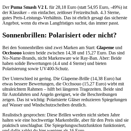
Der
Puma Smash V2 L
für 28,18 Euro (statt 54,95 Euro, -49%) ist
der Klassiker – ein einfacher, zeitloser Freizeitschuh. 4.3 Sterne,
gutes Preis-Leistungs-Verhältnis. Das ist ehrlich gesagt das sicherste
Angebot, wenn du etwas Langfristiges suchst, das immer passt.
Sonnenbrillen: Polarisiert oder nicht?
Bei den Sonnenbrillen sind zwei Marken am Start:
Glapeme
und
Occhsouo
kosten beide zwischen 14,38 und 15,27 Euro. Das sind
No-Name-Brands, nicht Markenware wie Ray-Ban. Aber: Beide
haben solide Bewertungen (4.4 und 4 Sterne) und bieten
Polarisierung sowie UV400-Schutz.
Der Unterschied ist gering. Die Glapeme-Brille (14,38 Euro) hat
etwas bessere Bewertungen, die Occhsouo (15,27 Euro) wirbt mit
ultraleichtem Rahmen – hilft bei längeren Tragezeiten. Beide sind
für Autofahrten und Angeln geeignet, wie die Beschreibungen
zeigen. Das ist wichtig: Polarisierte Gläser reduzieren Spiegelungen
auf Wasser und Windschutzscheiben deutlich.
Realistisch gesprochen: Diese Brillen werden nicht sieben Jahre
halten wie eine hochwertige Markenbrille, aber für den Preis sind sie
praktisch unschlagbar. Die Spiegelungsschutzfunktion funktioniert,
und dafür zahlst du hier weniger als 16 Euro.