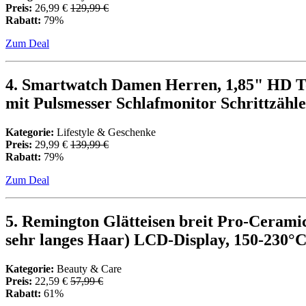
Preis:
26,99 €
129,99 €
Rabatt:
79%
Zum Deal
4. Smartwatch Damen Herren, 1,85" HD To
mit Pulsmesser Schlafmonitor Schrittzähle
Kategorie:
Lifestyle & Geschenke
Preis:
29,99 €
139,99 €
Rabatt:
79%
Zum Deal
5. Remington Glätteisen breit Pro-Ceramic 
sehr langes Haar) LCD-Display, 150-230°C
Kategorie:
Beauty & Care
Preis:
22,59 €
57,99 €
Rabatt:
61%