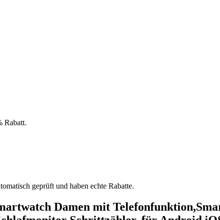
 Rabatt.
tomatisch geprüft und haben echte Rabatte.
artwatch Damen mit Telefonfunktion,Smar
chlafmonitor Schrittzähler, für Android iO